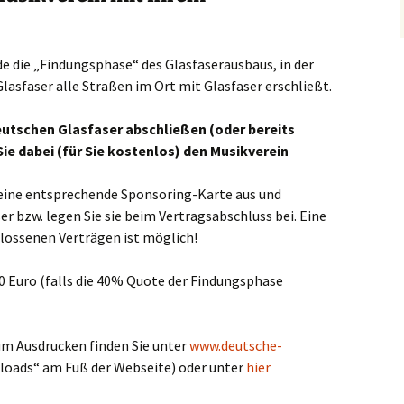
1990 – 1999
nde die „Findungsphase“ des Glasfaserausbaus, in der
2000 – 2009
Glasfaser alle Straßen im Ort mit Glasfaser erschließt.
2010 – 2019
Deutschen Glasfaser abschließen (oder bereits
e dabei (für Sie kostenlos) den Musikverein
h eine entsprechende Sponsoring-Karte aus und
er bzw. legen Sie sie beim Vertragsabschluss bei. Eine
ossenen Verträgen ist möglich!
10 Euro (falls die 40% Quote der Findungsphase
m Ausdrucken finden Sie unter
www.deutsche-
oads“ am Fuß der Webseite) oder unter
hier