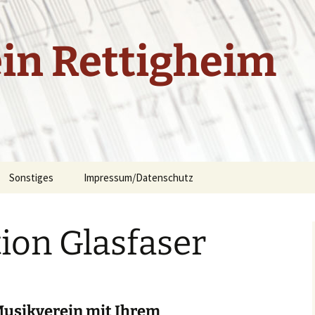
in Rettigheim
Sonstiges
Impressum/Datenschutz
ste
Internet – Links
Datenschutzerklärung
ion Glasfaser
1961 – 1969
Kontaktformular
1970 – 1979
Mail an Vorstandsmitglied
1980 – 1989
Musikverein mit Ihrem