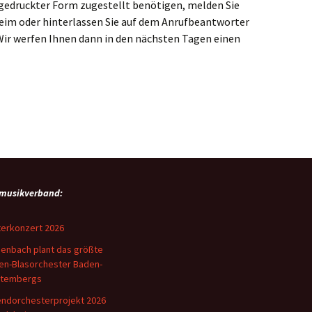
n gedruckter Form zugestellt benötigen, melden Sie
eim oder hinterlassen Sie auf dem Anrufbeantworter
 Wir werfen Ihnen dann in den nächsten Tagen einen
musikverband:
erkonzert 2026
enbach plant das größte
en-Blasorchester Baden-
ttembergs
ndorchesterprojekt 2026