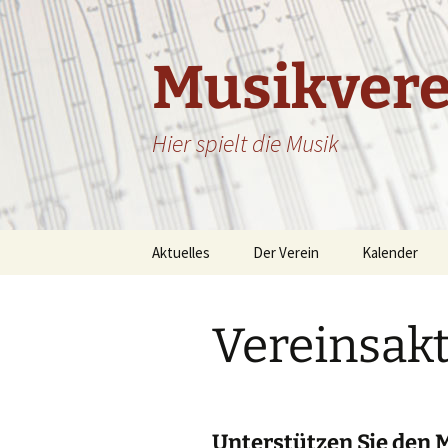
Zum
Inhalt
springen
Musikvere
Hier spielt die Musik
Aktuelles
Der Verein
Kalender
Beiträge
Ausbildung/Jugend
Kalender – Li
Vereinsakt
Facebook-Feed
Chronik
Vorstandschaft
Unterstützen Sie den 