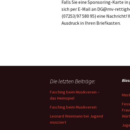
Falls Sie eine Sponsoring-Karte i
sich per E-Mail an DG@mv-rettigh
(07253/97 580 95) eine Nachricht!
Ausdruck in Ihren Briefkasten.
Die letzten Beiträge:
Blas
Fasching beim Musikverein –
Mast
das Heimspiel
Fess
Fasching beim Musikverein
Frau
Leonard Weinmann bei Jugend
Wür
musiziert
Juge