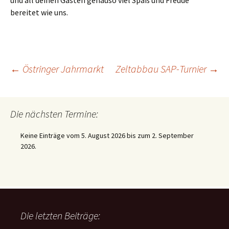
und all deinen Gästen genauso viel Spaß und Freude
bereitet wie uns.
Beitragsnavigation
←
Östringer Jahrmarkt
Zeltabbau SAP-Turnier
→
Die nächsten Termine:
Keine Einträge vom 5. August 2026 bis zum 2. September
2026.
Die letzten Beiträge: