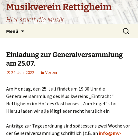
Zum
Musikverein Rettigheim
Inhalt
Hier spielt die Musik
springen
Suchen
Menü
nach:
Einladung zur Generalversammlung
am 25.07.
24. Juni 2022
Verein
Am Montag, den 25. Juli findet um 19:30 Uhr die
Generalversammlung des Musikvereins „Eintracht“
Rettigheim im Hof des Gasthauses „Zum Engel“ statt.
Hierzu laden wir
alle
Mitglieder recht herzlich ein.
Anträge zur Tagesordnung sind spätestens zwei Woche vor
der Generalversammlung schriftlich (z.B. an
info@mv-