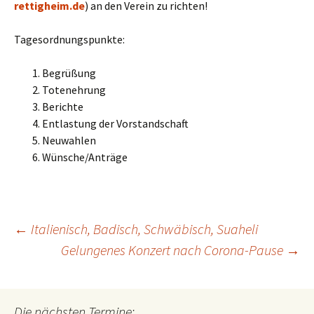
rettigheim.de
) an den Verein zu richten!
Tagesordnungspunkte:
Begrüßung
Totenehrung
Berichte
Entlastung der Vorstandschaft
Neuwahlen
Wünsche/Anträge
Beitragsnavigation
←
Italienisch, Badisch, Schwäbisch, Suaheli
Gelungenes Konzert nach Corona-Pause
→
Die nächsten Termine: