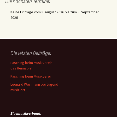
Die nächsten Termine:
Keine Einträge vom 8. August 2026 bis zum 5. September
2026.
Die letzten Beiträge:
Fasching beim Musikverein –
das Heimspiel
Fasching beim Musikverein
Leonard Weinmann bei Jugend
musiziert
Blasmusikverband: