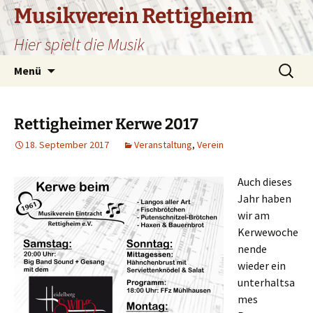
Zum
Musikverein Rettigheim
Inhalt
Hier spielt die Musik
springen
Suchen
Menü
nach:
Rettigheimer Kerwe 2017
18. September 2017
Veranstaltung
,
Verein
Auch dieses
Jahr haben
wir am
Kerwewoche
nende
wieder ein
unterhaltsa
mes