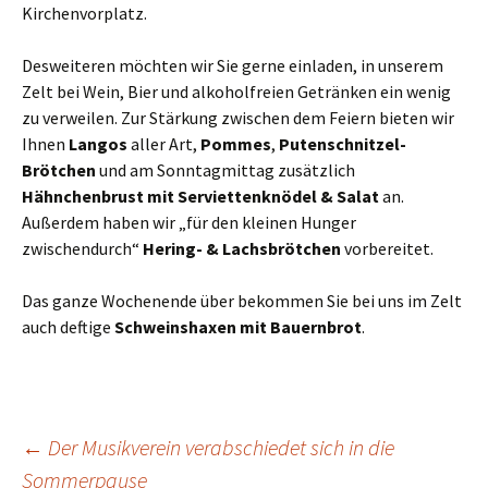
Kirchenvorplatz.
Desweiteren möchten wir Sie gerne einladen, in unserem
Zelt bei Wein, Bier und alkoholfreien Getränken ein wenig
zu verweilen. Zur Stärkung zwischen dem Feiern bieten wir
Ihnen
Langos
aller Art,
Pommes
,
Putenschnitzel-
Brötchen
und am Sonntagmittag zusätzlich
Hähnchenbrust mit Serviettenknödel & Salat
an.
Außerdem haben wir „für den kleinen Hunger
zwischendurch“
Hering- & Lachsbrötchen
vorbereitet.
Das ganze Wochenende über bekommen Sie bei uns im Zelt
auch deftige
Schweinshaxen mit Bauernbrot
.
Beitragsnavigation
←
Der Musikverein verabschiedet sich in die
Sommerpause