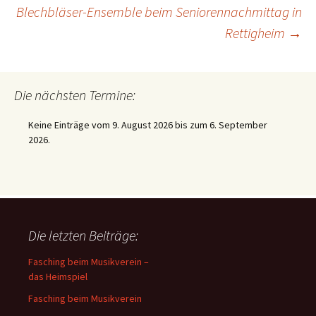
Beitragsnavigation
Blechbläser-Ensemble beim Seniorennachmittag in
Rettigheim
→
Die nächsten Termine:
Keine Einträge vom 9. August 2026 bis zum 6. September
2026.
Die letzten Beiträge:
Fasching beim Musikverein –
das Heimspiel
Fasching beim Musikverein