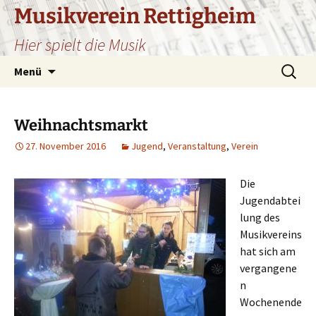
Zum
Musikverein Rettigheim
Inhalt
Hier spielt die Musik
springen
Suchen
Menü
nach:
Weihnachtsmarkt
27. November 2016
Jugend
,
Veranstaltung
,
Verein
Die
Jugendabtei
lung des
Musikvereins
hat sich am
vergangene
n
Wochenende