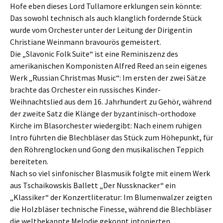
Hofe eben dieses Lord Tullamore erklungen sein könnte:
Das sowohl technisch als auch klanglich fordernde Stück
wurde vom Orchester unter der Leitung der Dirigentin
Christiane Weinmann bravourös gemeistert.
Die „Slavonic Folk Suite“ ist eine Reminiszenz des
amerikanischen Komponisten Alfred Reed an sein eigenes
Werk „Russian Christmas Music“: Im ersten der zwei Sätze
brachte das Orchester ein russisches Kinder-
Weihnachtslied aus dem 16. Jahrhundert zu Gehör, während
der zweite Satz die Klänge der byzantinisch-orthodoxe
Kirche im Blasorchester wiedergibt: Nach einem ruhigen
Intro führten die Blechbläser das Stück zum Höhepunkt, für
den Röhrenglocken und Gong den musikalischen Teppich
bereiteten.
Nach so viel sinfonischer Blasmusik folgte mit einem Werk
aus Tschaikowskis Ballett „Der Nussknacker“ ein
„Klassiker“ der Konzertliteratur: Im Blumenwalzer zeigten
die Holzbläser technische Finesse, während die Blechbläser
die weltbekannte Melodie gekonnt intonierten.