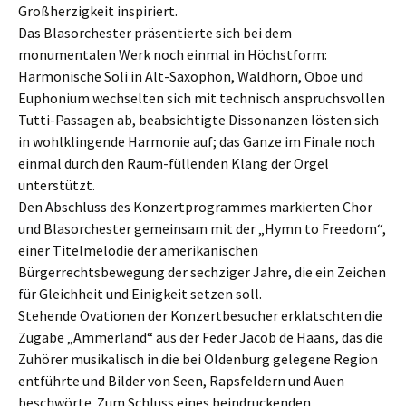
Großherzigkeit inspiriert.
Das Blasorchester präsentierte sich bei dem
monumentalen Werk noch einmal in Höchstform:
Harmonische Soli in Alt-Saxophon, Waldhorn, Oboe und
Euphonium wechselten sich mit technisch anspruchsvollen
Tutti-Passagen ab, beabsichtigte Dissonanzen lösten sich
in wohlklingende Harmonie auf; das Ganze im Finale noch
einmal durch den Raum-füllenden Klang der Orgel
unterstützt.
Den Abschluss des Konzertprogrammes markierten Chor
und Blasorchester gemeinsam mit der „Hymn to Freedom“,
einer Titelmelodie der amerikanischen
Bürgerrechtsbewegung der sechziger Jahre, die ein Zeichen
für Gleichheit und Einigkeit setzen soll.
Stehende Ovationen der Konzertbesucher erklatschten die
Zugabe „Ammerland“ aus der Feder Jacob de Haans, das die
Zuhörer musikalisch in die bei Oldenburg gelegene Region
entführte und Bilder von Seen, Rapsfeldern und Auen
beschwörte. Zum Schluss eines beindruckenden,