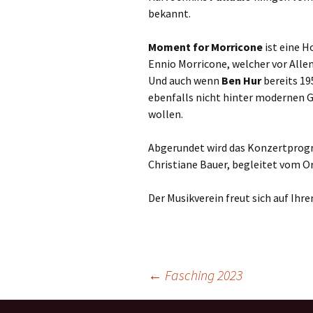
bekannt.
Moment
for
Morricone
ist eine 
Ennio Morricone, welcher vor All
Und auch wenn
Ben
Hur
bereits 19
ebenfalls nicht hinter modernen G
wollen.
Abgerundet wird das Konzertpro
Christiane Bauer, begleitet vom Orc
Der Musikverein freut sich auf Ihr
Beitragsnavigation
←
Fasching 2023