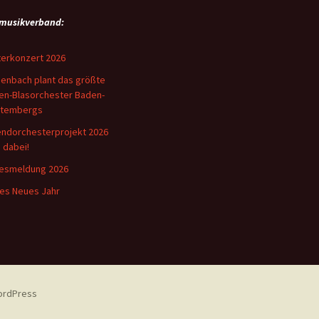
musikverband:
erkonzert 2026
enbach plant das größte
en-Blasorchester Baden-
ttembergs
ndorchesterprojekt 2026
i dabei!
esmeldung 2026
es Neues Jahr
WordPress