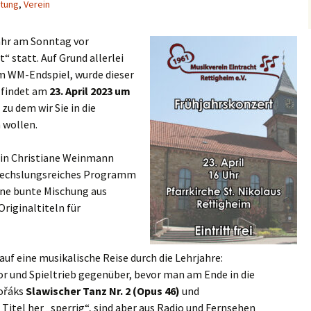
ltung
,
Verein
1990 – 1999
Jahr am Sonntag vor
2000 – 2009
 statt. Auf Grund allerlei
m WM-Endspiel, wurde dieser
2010 – 2019
 findet am
23. April 2023 um
zu dem wir Sie in die
 wollen.
tin Christiane Weinmann
abwechslungsreiches Programm
eine bunte Mischung aus
riginaltiteln für
f eine musikalische Reise durch die Lehrjahre:
r und Spieltrieb gegenüber, bevor man am Ende in die
vořáks
Slawischer
Tanz
Nr.
2
(Opus
46)
und
Titel her „sperrig“, sind aber aus Radio und Fernsehen