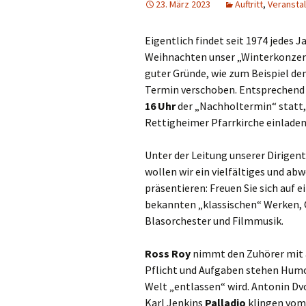
23. März 2023
Auftritt
,
Veransta
Eigentlich findet seit 1974 jedes 
Weihnachten unser „Winterkonzert“
guter Gründe, wie zum Beispiel de
Termin verschoben. Entsprechend
16 Uhr
der „Nachholtermin“ statt, 
Rettigheimer Pfarrkirche einladen
Unter der Leitung unserer Dirigen
wollen wir ein vielfältiges und 
präsentieren: Freuen Sie sich auf 
bekannten „klassischen“ Werken, O
Blasorchester und Filmmusik.
Ross Roy
nimmt den Zuhörer mit au
Pflicht und Aufgaben stehen Humo
Welt „entlassen“ wird. Antonin D
Karl Jenkins
Palladio
klingen vom 