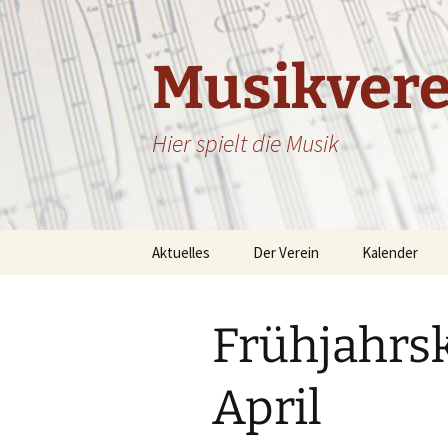
Zum
Inhalt
springen
Musikvere
Hier spielt die Musik
Aktuelles
Der Verein
Kalender
Beiträge
Ausbildung/Jugend
Kalender – Li
Frühjahrsk
Facebook-Feed
Chronik
Vorstandschaft
April